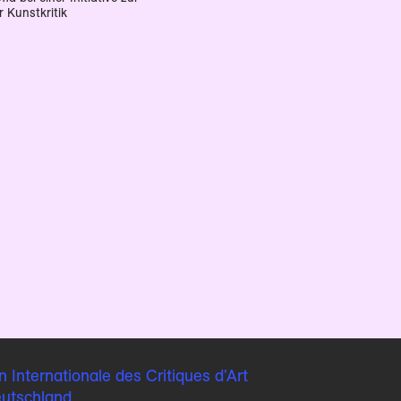
 Kunstkritik
n Internationale
des Critiques d'Art
eutschland