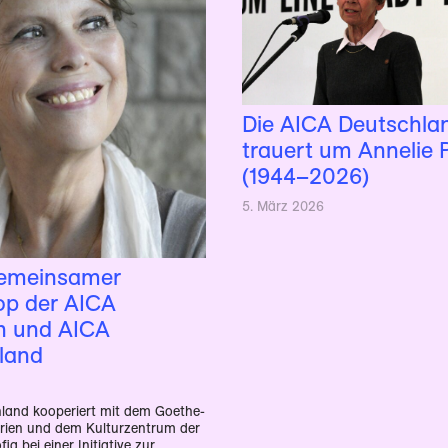
Die AICA Deutschla
trauert um Annelie 
(1944–2026)
5. März 2026
gemeinsamer
p der AICA
n und AICA
land
land kooperiert mit dem Goethe-
arien und dem Kulturzentrum der
fia bei einer Initiative zur