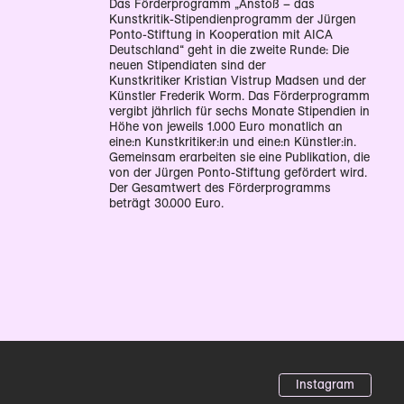
Das Förderprogramm „Anstoß – das
Kunstkritik-Stipendienprogramm der Jürgen
Ponto-Stiftung in Kooperation mit AICA
Deutschland“ geht in die zweite Runde: Die
neuen Stipendiaten sind der
Kunstkritiker Kristian Vistrup Madsen und der
Künstler Frederik Worm. Das Förderprogramm
vergibt jährlich für sechs Monate Stipendien in
Höhe von jeweils 1.000 Euro monatlich an
eine:n Kunstkritiker:in und eine:n Künstler:in.
Gemeinsam erarbeiten sie eine Publikation, die
von der Jürgen Ponto-Stiftung gefördert wird.
Der Gesamtwert des Förderprogramms
beträgt 30.000 Euro.
Instagram