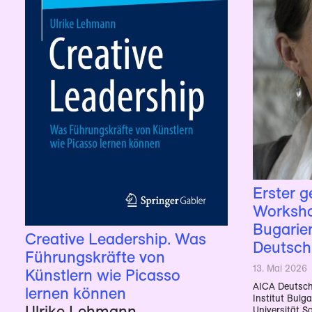
Erster 
Worksho
Bugarie
Creative Leadership. Was
Deutsch
Führungskräfte von
13. Mai 2026
Künstlern wie Picasso
AICA Deutsch
lernen können
Institut Bulg
Ulrike Lehmann
Universität So