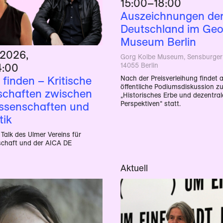
15:00
–18:00
Auszeichnungen de
Deutschland im Geo
Museum Berlin
 2026
,
Gorg Kolbe Museum, Sensburger 
14055 Berlin
4:00
Nach der Preisverleihung findet a
finden – Kritische
öffentliche Podiumsdiskussion 
chaften zwischen
„Historisches Erbe und dezentral
Perspektiven“ statt.
ssenschaften und
tik
Talk des Ulmer Vereins für
chaft und der AICA DE
Aktuell