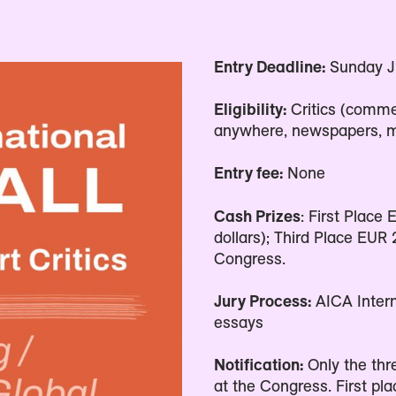
Entry Deadline:
Sunday Ju
Eligibility:
Critics (commen
anywhere, newspapers, mag
Entry fee:
None
Cash Prizes
: First Place
dollars); Third Place EUR 
Congress.
Jury Process:
AICA Inter
essays
Notification:
Only the thr
at the Congress. First pla