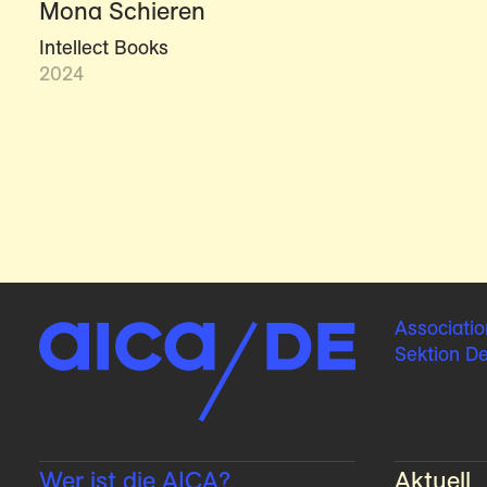
Mona Schieren
Intellect Books
2024
Associatio
Sektion D
Wer ist die AICA?
Aktuell