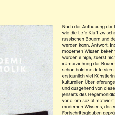
Nach der Aufhebung der Le
wie die tiefe Kluft zwisc
russischen Bauern und der
werden kann. Antwort: In
modernen Wissen bekehrt
wurden einige, zuerst ni
»Umerziehung der Bauern«
schon bald meldete sich 
erstaunlich viel Künstleri
kulturellen Überlieferun
und ausgehend von diese
jenseits des Hegemoniala
vor allem sozial motivier
modernen Wissens, das vo
Fortschrittsglauben gepräg