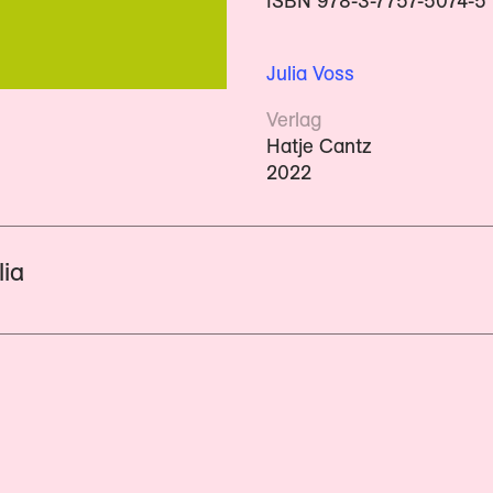
ISBN 978-3-7757-5074-5
Julia Voss
Verlag
Hatje Cantz
2022
lia