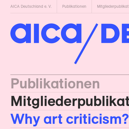
AICA Deutschland e. V.
Publikationen
Mitglieder­publika
Publikationen
Mitglieder­publika
Why art criticism