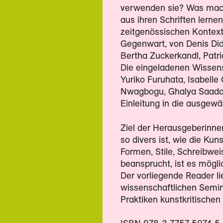
verwenden sie? Was mach
aus ihren Schriften lerne
zeitgenössischen Kontext?
Gegenwart, von Denis Di
Bertha Zuckerkandl, Patr
Die eingeladenen Wissens
Yuriko Furuhata, Isabell
Nwagbogu, Ghalya Saadawi
Einleitung in die ausgewä
Ziel der Herausgeberinnen i
so divers ist, wie die Kuns
Formen, Stile, Schreibweis
beansprucht, ist es möglic
Der vorliegende Reader li
wissenschaftlichen Semin
Praktiken kunstkritischen