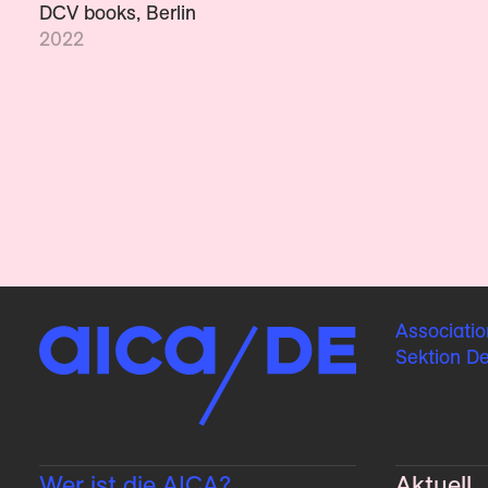
DCV books, Berlin
2022
Associatio
Sektion D
Wer ist die AICA?
Aktuell