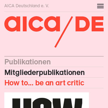
AICA Deutschland e. V.
Publikationen
Mitglieder­publikationen
How to... be an art critic