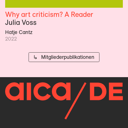
Why art criticism? A Reader
Julia Voss
Hatje Cantz
2022
↳ Mitglieder­publikationen