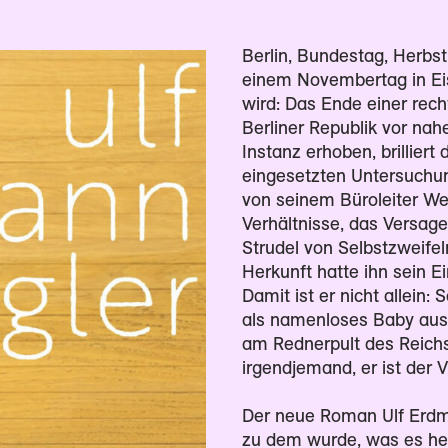
Berlin, Bundestag, Herbst
einem Novembertag in E
wird: Das Ende einer rech
Berliner Republik vor nah
Instanz erhoben, brillier
eingesetzten Untersuchun
von seinem Büroleiter W
Verhältnisse, das Versag
Strudel von Selbstzweifel
Herkunft hatte ihn sein E
Damit ist er nicht allein
als namenloses Baby aus 
am Rednerpult des Reichst
irgendjemand, er ist der V
Der neue Roman Ulf Erdma
zu dem wurde, was es heu