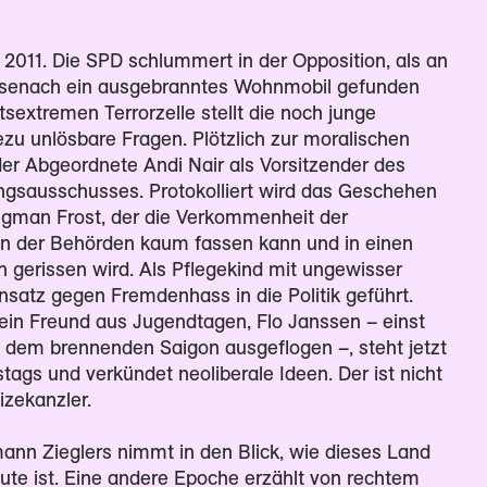
 2011. Die SPD schlummert in der Opposition, als an
isenach ein ausgebranntes Wohnmobil gefunden
tsextremen Terrorzelle stellt die noch junge
ezu unlösbare Fragen. Plötzlich zur moralischen
t der Abgeordnete Andi Nair als Vorsitzender des
gsausschusses. Protokolliert wird das Geschehen
egman Frost, der die Verkommenheit der
en der Behörden kaum fassen kann und in einen
n gerissen wird. Als Pflegekind mit ungewisser
insatz gegen Fremdenhass in die Politik geführt.
: Sein Freund aus Jugendtagen, Flo Janssen – einst
dem brennenden Saigon ausgeflogen –, steht jetzt
ags und verkündet neoliberale Ideen. Der ist nicht
izekanzler.
nn Zieglers nimmt in den Blick, wie dieses Land
te ist. Eine andere Epoche erzählt von rechtem