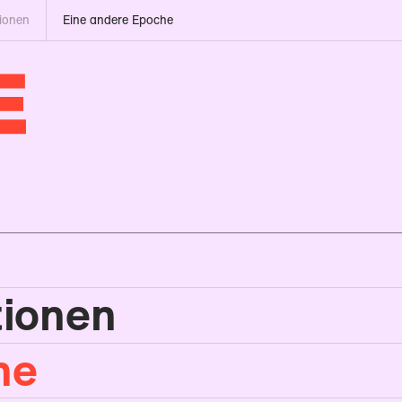
tionen
Eine andere Epoche
tionen
he