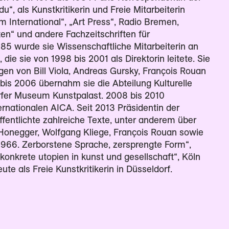
du“, als Kunstkritikerin und Freie Mitarbeiterin
um International“, „Art Press“, Radio Bremen,
en“ und andere Fachzeitschriften für
985 wurde sie Wissenschaftliche Mitarbeiterin an
 die sie von 1998 bis 2001 als Direktorin leitete. Sie
ngen von Bill Viola, Andreas Gursky, François Rouan
bis 2006 übernahm sie die Abteilung Kulturelle
rfer Museum Kunstpalast. 2008 bis 2010
ernationalen AICA. Seit 2013 Präsidentin der
fentlichte zahlreiche Texte, unter anderem über
 Honegger, Wolfgang Kliege, François Rouan sowie
 1966. Zerborstene Sprache, zersprengte Form“,
onkrete utopien in kunst und gesellschaft“, Köln
ute als Freie Kunstkritikerin in Düsseldorf.