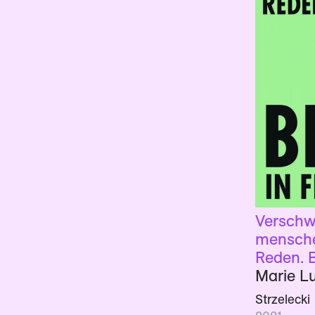
Versch
mensche
Reden. B
Marie Lu
Strzelecki