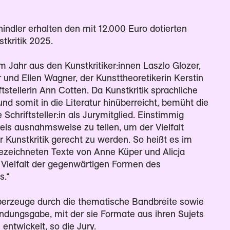
indler erhalten den mit 12.000 Euro dotierten
tkritik 2025.
m Jahr aus den Kunstkritiker:innen Laszlo Glozer,
und Ellen Wagner, der Kunsttheoretikerin Kerstin
tstellerin Ann Cotten. Da Kunstkritik sprachliche
nd somit in die Literatur hinüberreicht, bemüht die
Schriftsteller:in als Jurymitglied. Einstimmig
reis ausnahmsweise zu teilen, um der Vielfalt
r Kunstkritik gerecht zu werden. So heißt es im
ezeichneten Texte von Anne Küper und Alicja
 Vielfalt der gegenwärtigen Formen des
s.“
 überzeuge durch die thematische Bandbreite sowie
findungsgabe, mit der sie Formate aus ihren Sujets
ntwickelt, so die Jury.