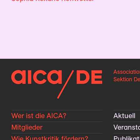
Associatio
Sektion D
Wer ist die AICA?
Aktuell
Mitglieder
Veranst
Wie Kunstkritik fördern?
Publika