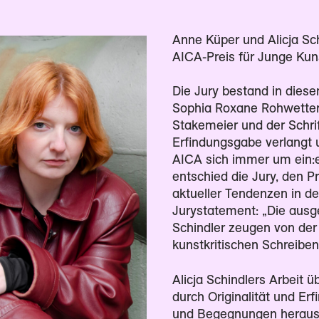
Anne Küper und Alicja Sch
AICA-Preis für Junge Kuns
Die Jury bestand in diese
Sophia Roxane Rohwetter 
Stakemeier und der Schrif
Erfindungsgabe verlangt u
AICA sich immer um ein:e 
entschied die Jury, den P
aktueller Tendenzen in de
Jurystatement: „Die ausg
Schindler zeugen von der
kunstkritischen Schreiben
Alicja Schindlers Arbeit
durch Originalität und Er
und Begegnungen heraus e